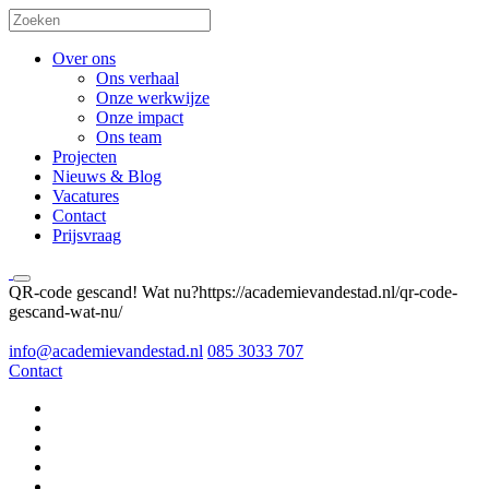
Over ons
Ons verhaal
Onze werkwijze
Onze impact
Ons team
Projecten
Nieuws & Blog
Vacatures
Contact
Prijsvraag
QR-code gescand! Wat nu?https://academievandestad.nl/qr-code-
gescand-wat-nu/
info@academievandestad.nl
085 3033 707
Contact